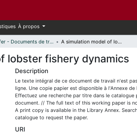
stiques
À propos
Telfer - Documents de travail // Telfer - Working Papers
A simulation model of lobster fishery dynamics
f lobster fishery dynamics
Description
Le texte intégral de ce document de travail n'est pa
ligne. Une copie papier est disponible à l'Annexe de 
Effectuez une recherche par titre dans le catalogue 
document. // The full text of this working paper is no
A print copy is available in the Library Annex. Search 
catalogue to request the paper.
URI