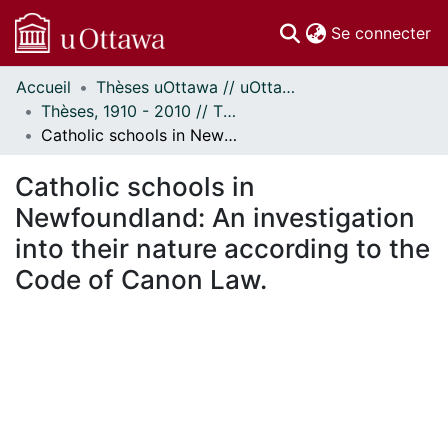
(c
Se connecter
Accueil
Thèses uOttawa // uOttawa Theses
Communautés
Thèses, 1910 - 2010 // Theses, 1910 - 2010
et collections
Catholic schools in Newfoundland: An investigation into their nature according to the Code of Canon Law.
Parcourir
Statistiques
Catholic schools in
À propos
Newfoundland: An investigation
into their nature according to the
Code of Canon Law.