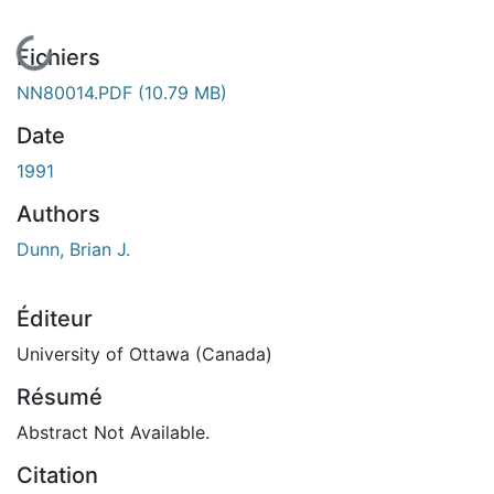
En cours de chargement...
Fichiers
NN80014.PDF
(10.79 MB)
Date
1991
Authors
Dunn, Brian J.
Éditeur
University of Ottawa (Canada)
Résumé
Abstract Not Available.
Citation