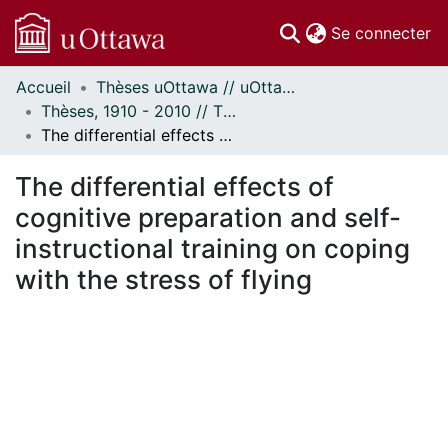
(c
Se connecter
Accueil
Thèses uOttawa // uOttawa Theses
Communautés
Thèses, 1910 - 2010 // Theses, 1910 - 2010
et collections
The differential effects of cognitive preparation and self-instructional training on coping with the stress of flying
Parcourir
Statistiques
The differential effects of
À propos
cognitive preparation and self-
instructional training on coping
with the stress of flying
ement...