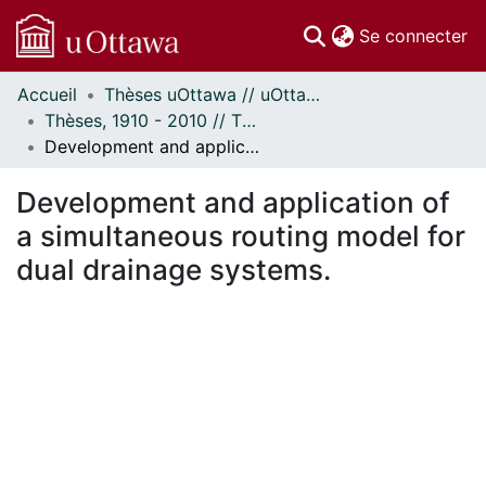
(c
Se connecter
Accueil
Thèses uOttawa // uOttawa Theses
Communautés
Thèses, 1910 - 2010 // Theses, 1910 - 2010
et collections
Development and application of a simultaneous routing model for dual drainage systems.
Parcourir
Statistiques
Development and application of
À propos
a simultaneous routing model for
dual drainage systems.