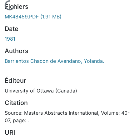
En cours de chargement...
Fichiers
MK48459.PDF
(1.91 MB)
Date
1981
Authors
Barrientos Chacon de Avendano, Yolanda.
Éditeur
University of Ottawa (Canada)
Citation
Source: Masters Abstracts International, Volume: 40-
07, page: .
URI