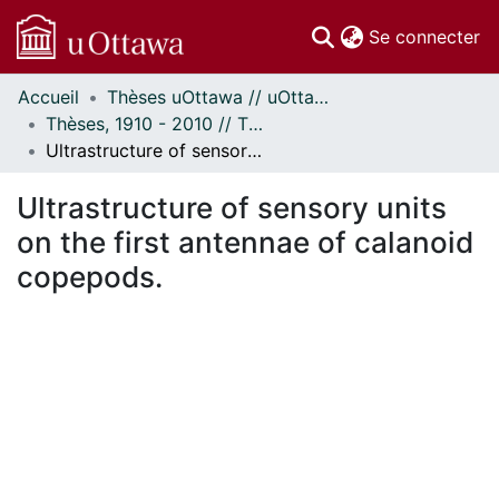
(c
Se connecter
Accueil
Thèses uOttawa // uOttawa Theses
Communautés
Thèses, 1910 - 2010 // Theses, 1910 - 2010
et collections
Ultrastructure of sensory units on the first antennae of calanoid copepods.
Parcourir
Statistiques
Ultrastructure of sensory units
À propos
on the first antennae of calanoid
copepods.