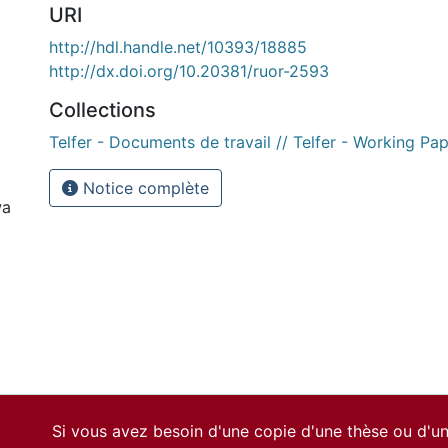
URI
http://hdl.handle.net/10393/18885
http://dx.doi.org/10.20381/ruor-2593
Collections
Telfer - Documents de travail // Telfer - Working Pa
Notice complète
wa
Si vous avez besoin d'une copie d'une thèse ou d'