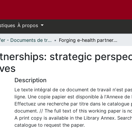
stiques
À propos
Telfer - Documents de travail // Telfer - Working Papers
Forging e-health partnerships: strategic perspectives from international executives
tnerships: strategic perspe
ives
Description
Le texte intégral de ce document de travail n'est pa
ligne. Une copie papier est disponible à l'Annexe de 
Effectuez une recherche par titre dans le catalogue 
document. // The full text of this working paper is no
A print copy is available in the Library Annex. Search 
catalogue to request the paper.