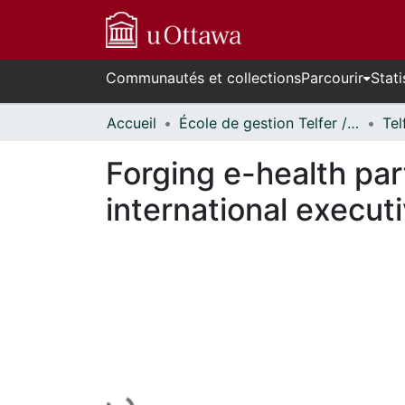
Communautés et collections
Parcourir
Stati
Accueil
École de gestion Telfer // Telfer School of Management
Forging e-health par
international execut
En cours de chargement...