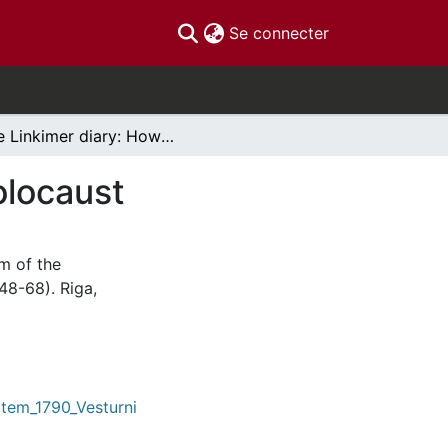
(current)
Se connecter
The Linkimer diary: How 11 Jews survived the Holocaust
olocaust
m of the
48-68). Riga,
item_1790_Vesturni