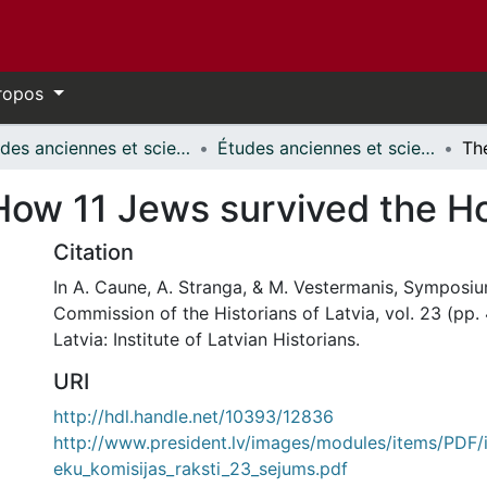
ropos
Études anciennes et sciences des religions // Classics and Religious Studies
Études anciennes et sciences des religions - Publications // Classics and Religious Studies - Publications
 How 11 Jews survived the H
Citation
In A. Caune, A. Stranga, & M. Vestermanis, Symposiu
Commission of the Historians of Latvia, vol. 23 (pp. 
Latvia: Institute of Latvian Historians.
URI
http://hdl.handle.net/10393/12836
http://www.president.lv/images/modules/items/PDF/
eku_komisijas_raksti_23_sejums.pdf