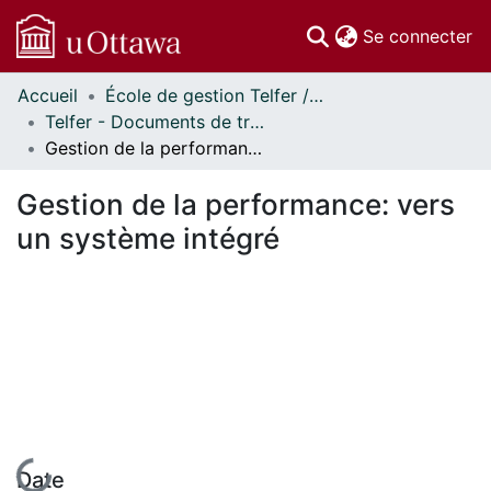
(c
Se connecter
Accueil
École de gestion Telfer // Telfer School of Management
Communautés
Telfer - Documents de travail // Telfer - Working Papers
et collections
Gestion de la performance: vers un système intégré
Parcourir
Statistiques
Gestion de la performance: vers
À propos
un système intégré
En cours de chargement...
Date