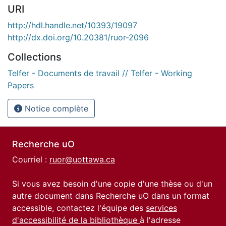
URI
http://hdl.handle.net/10393/19097
http://dx.doi.org/10.20381/ruor-2096
Collections
Telfer - Documents de travail // Telfer - Working
Papers
Notice complète
Recherche uO
Courriel :
ruor@uottawa.ca
Si vous avez besoin d'une copie d'une thèse ou d'un
autre document dans Recherche uO dans un format
accessible, contactez l'équipe des
services
d'accessibilité de la bibliothèque
à l'adresse