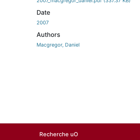
2007_macgregor_daniel.pdf
(337.37 KB)
Date
2007
Authors
Macgregor, Daniel
Recherche uO