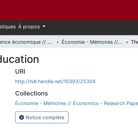
stiques
À propos
Science économique // Economics
Économie - Mémoires // Economics - Research Papers
ducation
URI
http://hdl.handle.net/10393/25304
Collections
Économie - Mémoires // Economics - Research Pape
Notice complète