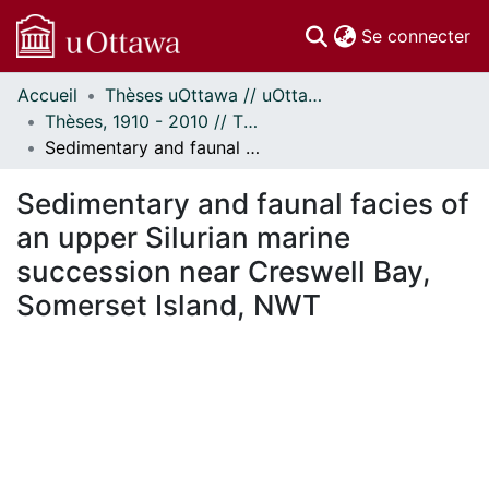
(c
Se connecter
Accueil
Thèses uOttawa // uOttawa Theses
Communautés
Thèses, 1910 - 2010 // Theses, 1910 - 2010
et collections
Sedimentary and faunal facies of an upper Silurian marine succession near Creswell Bay, Somerset Island, NWT
Parcourir
Statistiques
Sedimentary and faunal facies of
À propos
an upper Silurian marine
succession near Creswell Bay,
Somerset Island, NWT