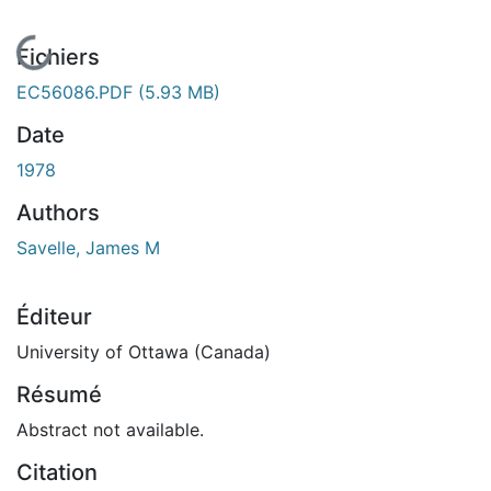
En cours de chargement...
Fichiers
EC56086.PDF
(5.93 MB)
Date
1978
Authors
Savelle, James M
Éditeur
University of Ottawa (Canada)
Résumé
Abstract not available.
Citation