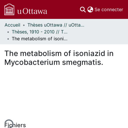
(c
Se connecter
Accueil
Thèses uOttawa // uOttawa Theses
Communautés
Thèses, 1910 - 2010 // Theses, 1910 - 2010
et collections
The metabolism of isoniazid in Mycobacterium smegmatis.
Parcourir
Statistiques
The metabolism of isoniazid in
À propos
Mycobacterium smegmatis.
ent...
Fichiers