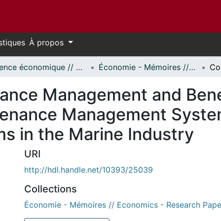
stiques
À propos
Science économique // Economics
Économie - Mémoires // Economics - Research Papers
ance Management and Benef
enance Management System
 in the Marine Industry
URI
http://hdl.handle.net/10393/25039
Collections
Économie - Mémoires // Economics - Research Pape