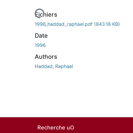
En cours de chargement...
Fichiers
1996_haddad_raphael.pdf
(843.18 KB)
Date
1996
Authors
Haddad, Raphael
Recherche uO