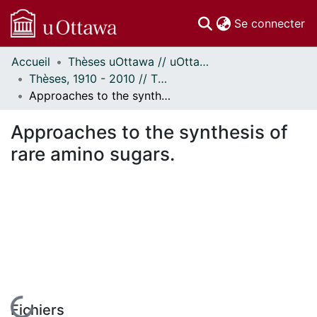
(c
Se connecter
Accueil
Thèses uOttawa // uOttawa Theses
Communautés
Thèses, 1910 - 2010 // Theses, 1910 - 2010
et collections
Approaches to the synthesis of rare amino sugars.
Parcourir
Statistiques
Approaches to the synthesis of
À propos
rare amino sugars.
En cours de chargement...
Fichiers