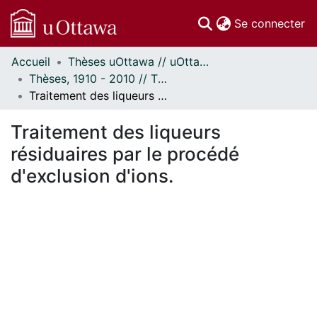
(c
Se connecter
Accueil
Thèses uOttawa // uOttawa Theses
Communautés
Thèses, 1910 - 2010 // Theses, 1910 - 2010
et collections
Traitement des liqueurs résiduaires par le procédé d'exclusion d'ions.
Parcourir
Statistiques
Traitement des liqueurs
À propos
résiduaires par le procédé
d'exclusion d'ions.