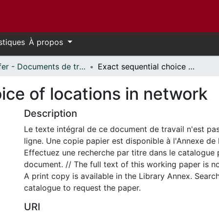
stiques
À propos
Telfer - Documents de travail // Telfer - Working Papers
Exact sequential choice of locations in network
ice of locations in network
Description
Le texte intégral de ce document de travail n'est pa
ligne. Une copie papier est disponible à l'Annexe de 
Effectuez une recherche par titre dans le catalogue 
document. // The full text of this working paper is no
A print copy is available in the Library Annex. Search 
catalogue to request the paper.
URI