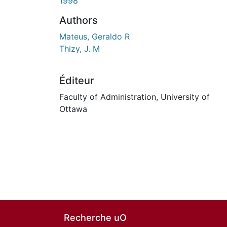
En cours de chargement...
1998
Authors
Mateus, Geraldo R
Thizy, J. M
Éditeur
Faculty of Administration, University of
Ottawa
Recherche uO