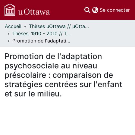
(c
Se connecter
Accueil
Thèses uOttawa // uOttawa Theses
Communautés
Thèses, 1910 - 2010 // Theses, 1910 - 2010
et collections
Promotion de l'adaptation psychosociale au niveau préscolaire : comparaison de stratégies centrées sur l'enfant et sur le milieu.
Parcourir
Statistiques
Promotion de l'adaptation
À propos
psychosociale au niveau
préscolaire : comparaison de
stratégies centrées sur l'enfant
et sur le milieu.