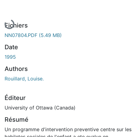
En cours de chargement...
Fichiers
NN07804.PDF
(5.49 MB)
Date
1995
Authors
Rouillard, Louise.
Éditeur
University of Ottawa (Canada)
Résumé
Un programme d'intervention preventive centre sur les
habiletes sociales de l'enfant a ete evalue en