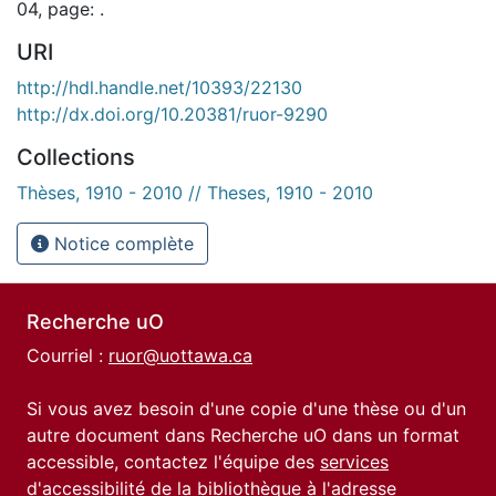
04, page: .
URI
http://hdl.handle.net/10393/22130
http://dx.doi.org/10.20381/ruor-9290
Collections
Thèses, 1910 - 2010 // Theses, 1910 - 2010
Notice complète
Recherche uO
Courriel :
ruor@uottawa.ca
Si vous avez besoin d'une copie d'une thèse ou d'un
autre document dans Recherche uO dans un format
accessible, contactez l'équipe des
services
d'accessibilité de la bibliothèque
à l'adresse