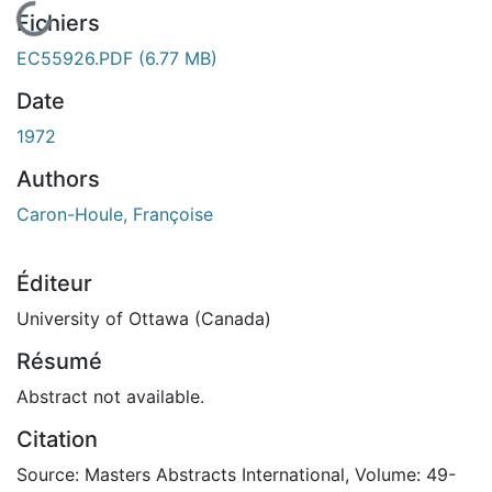
En cours de chargement...
Fichiers
EC55926.PDF
(6.77 MB)
Date
1972
Authors
Caron-Houle, Françoise
Éditeur
University of Ottawa (Canada)
Résumé
Abstract not available.
Citation
Source: Masters Abstracts International, Volume: 49-