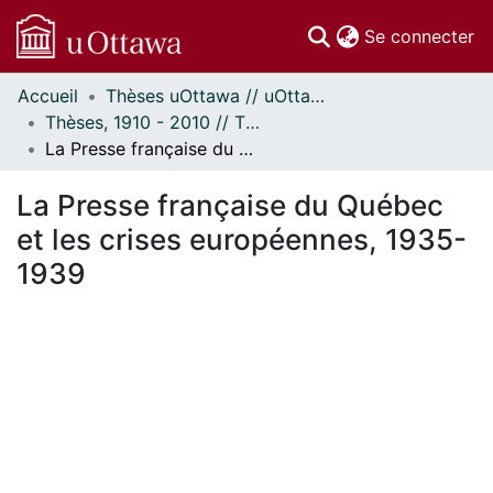
(c
Se connecter
Accueil
Thèses uOttawa // uOttawa Theses
Communautés
Thèses, 1910 - 2010 // Theses, 1910 - 2010
et collections
La Presse française du Québec et les crises européennes, 1935-1939
Parcourir
Statistiques
La Presse française du Québec
À propos
et les crises européennes, 1935-
1939