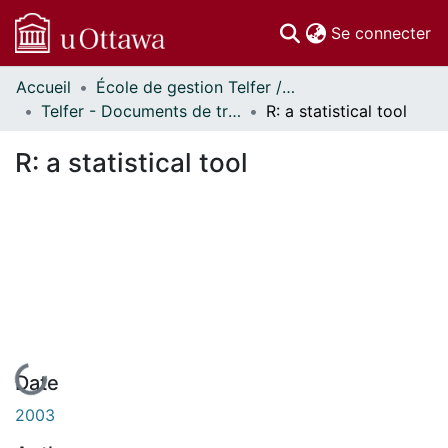
(c
Se connecter
Accueil
École de gestion Telfer // Telfer School of Management
Communautés
Telfer - Documents de travail // Telfer - Working Papers
R: a statistical tool
et collections
Parcourir
R: a statistical tool
Statistiques
À propos
En cours de chargement...
Date
2003