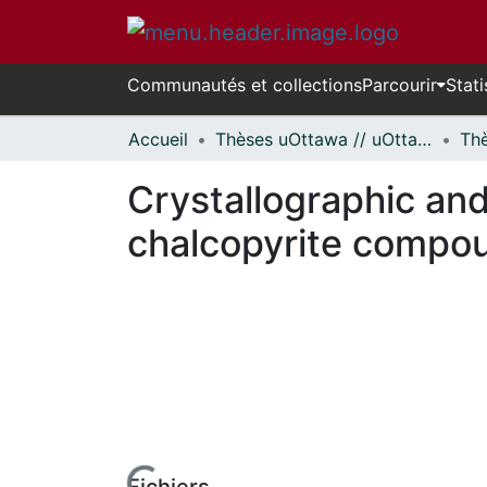
Communautés et collections
Parcourir
Stati
Accueil
Thèses uOttawa // uOttawa Theses
Crystallographic and
chalcopyrite compou