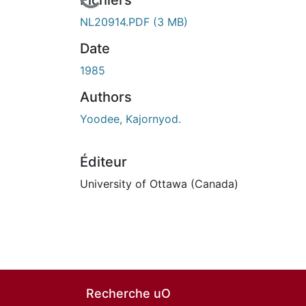
En cours de chargement...
Fichiers
NL20914.PDF
(3 MB)
Date
1985
Authors
Yoodee, Kajornyod.
Éditeur
University of Ottawa (Canada)
Recherche uO