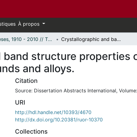
stiques
À propos
Thèses, 1910 - 2010 // Theses, 1910 - 2010
Crystallographic and band structure properties of some I-III-VI2 chalcopyrite compounds and alloys.
 band structure properties o
nds and alloys.
Citation
Source: Dissertation Abstracts International, Volume:
URI
http://hdl.handle.net/10393/4670
http://dx.doi.org/10.20381/ruor-10370
Collections