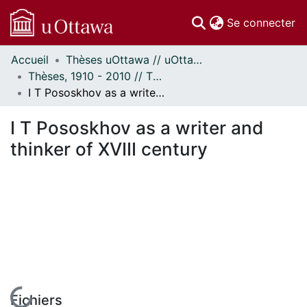
(c
Se connecter
Accueil
Thèses uOttawa // uOttawa Theses
Communautés
Thèses, 1910 - 2010 // Theses, 1910 - 2010
et collections
I T Pososkhov as a writer and thinker of XVIII century
Parcourir
Statistiques
I T Pososkhov as a writer and
À propos
thinker of XVIII century
En cours de chargement...
Fichiers