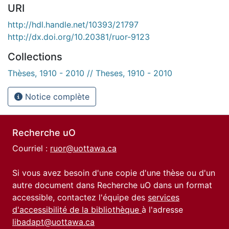
URI
http://hdl.handle.net/10393/21797
http://dx.doi.org/10.20381/ruor-9123
Collections
Thèses, 1910 - 2010 // Theses, 1910 - 2010
Notice complète
Recherche uO
Courriel :
ruor@uottawa.ca
Si vous avez besoin d'une copie d'une thèse ou d'un
autre document dans Recherche uO dans un format
accessible, contactez l'équipe des
services
d'accessibilité de la bibliothèque
à l'adresse
libadapt@uottawa.ca