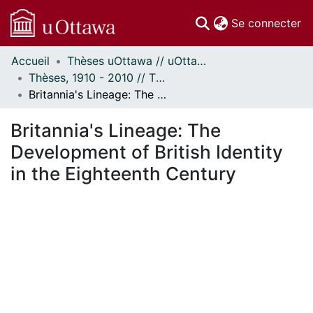
(c
Se connecter
Accueil
Thèses uOttawa // uOttawa Theses
Communautés
Thèses, 1910 - 2010 // Theses, 1910 - 2010
et collections
Britannia's Lineage: The Development of British Identity in the Eighteenth Century
Parcourir
Statistiques
Britannia's Lineage: The
À propos
Development of British Identity
in the Eighteenth Century