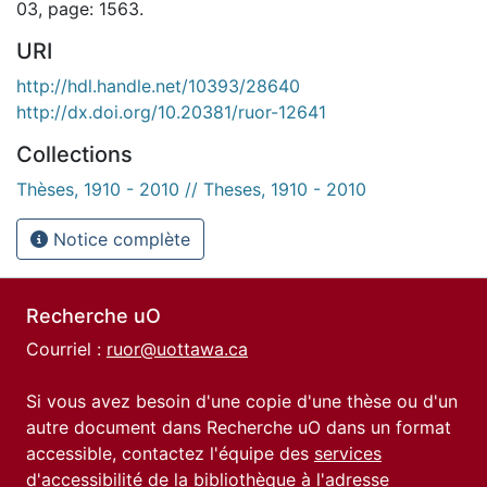
03, page: 1563.
URI
http://hdl.handle.net/10393/28640
http://dx.doi.org/10.20381/ruor-12641
Collections
Thèses, 1910 - 2010 // Theses, 1910 - 2010
Notice complète
Recherche uO
Courriel :
ruor@uottawa.ca
Si vous avez besoin d'une copie d'une thèse ou d'un
autre document dans Recherche uO dans un format
accessible, contactez l'équipe des
services
d'accessibilité de la bibliothèque
à l'adresse