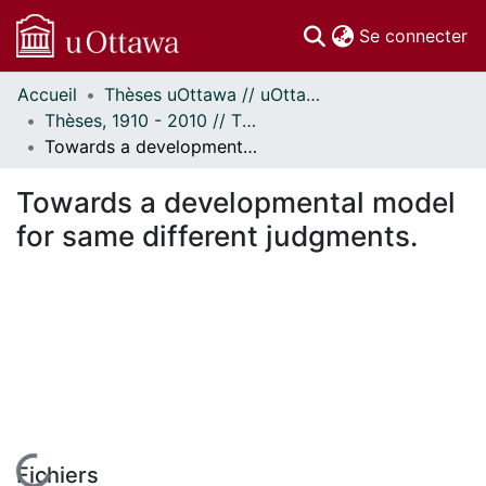
(c
Se connecter
Accueil
Thèses uOttawa // uOttawa Theses
Communautés
Thèses, 1910 - 2010 // Theses, 1910 - 2010
et collections
Towards a developmental model for same different judgments.
Parcourir
Statistiques
Towards a developmental model
À propos
for same different judgments.
En cours de chargement...
Fichiers