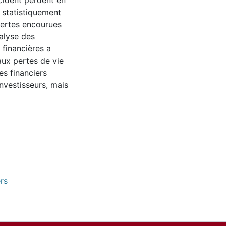
ncident perdent en
 statistiquement
 pertes encourues
alyse des
 financières a
aux pertes de vie
s financiers
nvestisseurs, mais
rs