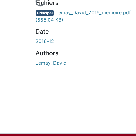
En cours de chargement...
Fichiers
Lemay_David_2016_memoire.pdf
Principal
(885.04 KB)
Date
2016-12
Authors
Lemay, David