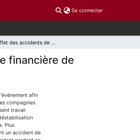
(current)
Se connecter
L'effet des accidents de trains sur la performance financière de l'Industrie ferroviaire
e financière de
d'évènement afin
 les compagnies
sent travail
éstabilisation
. Plus
ant un accident de