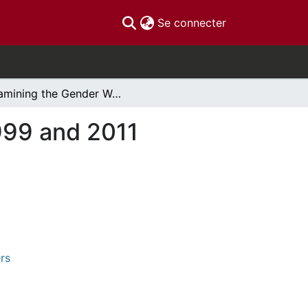
(current)
Se connecter
Examining the Gender Wage Gap in Canada in 1999 and 2011 Correcting for Self-Selection Bias
999 and 2011
rs