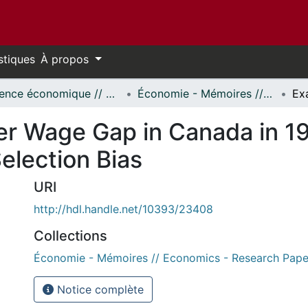
stiques
À propos
Science économique // Economics
Économie - Mémoires // Economics - Research Papers
er Wage Gap in Canada in 1
Selection Bias
URI
http://hdl.handle.net/10393/23408
Collections
Économie - Mémoires // Economics - Research Pape
Notice complète