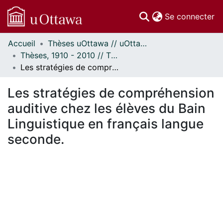
(c
Se connecter
Accueil
Thèses uOttawa // uOttawa Theses
Communautés
Thèses, 1910 - 2010 // Theses, 1910 - 2010
et collections
Les stratégies de compréhension auditive chez les élèves du Bain Linguistique en français langue seconde.
Parcourir
Statistiques
Les stratégies de compréhension
À propos
auditive chez les élèves du Bain
Linguistique en français langue
seconde.