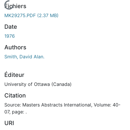
En cours de chargement...
Fichiers
MK29275.PDF
(2.37 MB)
Date
1976
Authors
Smith, David Alan.
Éditeur
University of Ottawa (Canada)
Citation
Source: Masters Abstracts International, Volume: 40-
07, page: .
URI