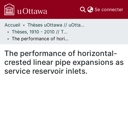
(c
Se connecter
Accueil
Thèses uOttawa // uOttawa Theses
Communautés
Thèses, 1910 - 2010 // Theses, 1910 - 2010
et collections
The performance of horizontal-crested linear pipe expansions as service reservoir inlets.
Parcourir
Statistiques
The performance of horizontal-
À propos
crested linear pipe expansions as
service reservoir inlets.