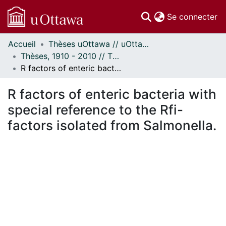
(c
Se connecter
Accueil
Thèses uOttawa // uOttawa Theses
Communautés
Thèses, 1910 - 2010 // Theses, 1910 - 2010
et collections
R factors of enteric bacteria with special reference to the Rfi- factors isolated from Salmonella.
Parcourir
Statistiques
R factors of enteric bacteria with
À propos
special reference to the Rfi-
factors isolated from Salmonella.