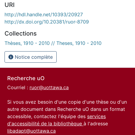
URI
http://hdl.handle.net/10393/20927
http://dx.doi.org/10.20381/ruor-8709
Collections
Thèses, 1910 - 2010 // Theses, 1910 - 2010
Notice complète
Recherche uO
Courriel :
ruor@uottawa.ca
Si vous avez besoin d'une copie d'une thèse ou d'un
autre document dans Recherche uO dans un format
accessible, contactez l'équipe des
services
d'accessibilité de la bibliothèque
à l'adresse
libadapt@uottawa.ca