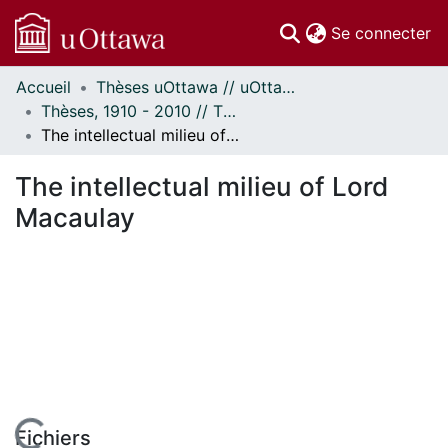
(c
Se connecter
Accueil
Thèses uOttawa // uOttawa Theses
Communautés
Thèses, 1910 - 2010 // Theses, 1910 - 2010
et collections
The intellectual milieu of Lord Macaulay
Parcourir
Statistiques
The intellectual milieu of Lord
À propos
Macaulay
Fichiers