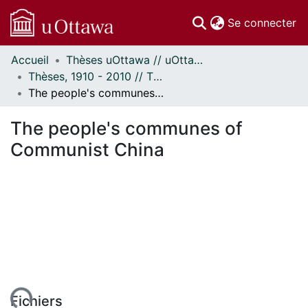
(c
Se connecter
Accueil
Thèses uOttawa // uOttawa Theses
Communautés
Thèses, 1910 - 2010 // Theses, 1910 - 2010
et collections
The people's communes of Communist China
Parcourir
Statistiques
The people's communes of
À propos
Communist China
Fichiers