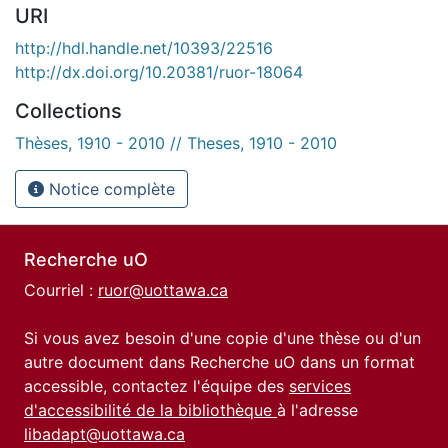
URI
http://hdl.handle.net/10393/22516
http://dx.doi.org/10.20381/ruor-18064
Collections
Thèses, 1910 - 2010 // Theses, 1910 - 2010
Notice complète
Recherche uO
Courriel :
ruor@uottawa.ca
Si vous avez besoin d'une copie d'une thèse ou d'un
autre document dans Recherche uO dans un format
accessible, contactez l'équipe des
services
d'accessibilité de la bibliothèque
à l'adresse
libadapt@uottawa.ca