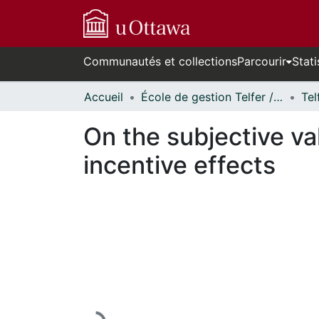
Communautés et collections
Parcourir
Stati
Accueil
École de gestion Telfer // Telfer School of Management
On the subjective va
incentive effects
En cours de chargement...