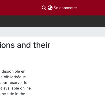
(current)
Se connecter
ions and their
s disponible en
la bibliothéque.
pour réserver le
t available online.
by title in the