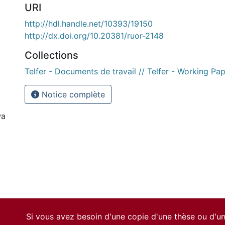
URI
http://hdl.handle.net/10393/19150
http://dx.doi.org/10.20381/ruor-2148
Collections
Telfer - Documents de travail // Telfer - Working Pa
Notice complète
wa
Si vous avez besoin d'une copie d'une thèse ou d'