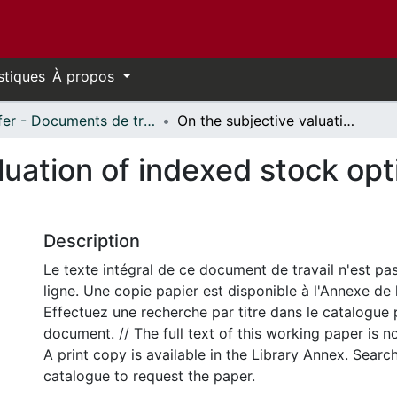
stiques
À propos
Telfer - Documents de travail // Telfer - Working Papers
On the subjective valuation of indexed stock options and their incentive effects
luation of indexed stock opt
Description
Le texte intégral de ce document de travail n'est pa
ligne. Une copie papier est disponible à l'Annexe de 
Effectuez une recherche par titre dans le catalogue 
document. // The full text of this working paper is no
A print copy is available in the Library Annex. Search 
catalogue to request the paper.