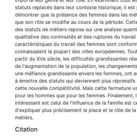
importe leur genre et leur rôle. En examinant tous le
statuts replacés dans leur contexte historique, il est
démontrer que la présence des femmes dans les mét
que son rôle se modifie au cours de la période. Cett
des statuts de métiers repose sur une analyse quanti
qualitative des continuités et des ruptures du travail 
caractéristiques du travail des femmes sont conform
connaissaient la plupart des villes européennes. Tout
partir du XVe siècle, les difficultés grandissantes rés
de l'augmentation de la population, les changement
une méfiance grandissante envers les femmes, ont en
à émettre des statuts qui deviennent plus répressifs
cette nouvelle compétitivité. Mais cette fermeture va
pour les hommes que pour les femmes. Finalement, le
intéressant est celui de l'influence de la famille est 
d'expliquer plus précisement la place et le rôle de 
métiers.
Citation