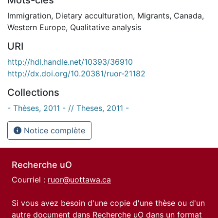
Immigration
,
Dietary acculturation
,
Migrants
,
Canada
,
Western Europe
,
Qualitative analysis
URI
http://hdl.handle.net/10393/36910
http://dx.doi.org/10.20381/ruor-21182
Collections
- Thèses, 2011 - // Theses, 2011 -
Notice complète
Recherche uO
Courriel :
ruor@uottawa.ca
Si vous avez besoin d'une copie d'une thèse ou d'un
autre document dans Recherche uO dans un format