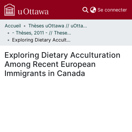
(c
Se connecter
Accueil
Thèses uOttawa // uOttawa Theses
Communautés
- Thèses, 2011 - // Theses, 2011 -
et collections
Exploring Dietary Acculturation Among Recent European Immigrants in Canada
Parcourir
Statistiques
Exploring Dietary Acculturation
À propos
Among Recent European
Immigrants in Canada
En cours de chargement...