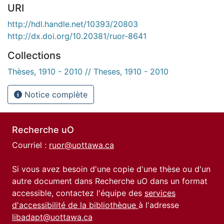
URI
http://hdl.handle.net/10393/20803
http://dx.doi.org/10.20381/ruor-8641
Collections
Thèses, 1910 - 2010 // Theses, 1910 - 2010
Notice complète
Recherche uO
Courriel :
ruor@uottawa.ca
Si vous avez besoin d'une copie d'une thèse ou d'un
autre document dans Recherche uO dans un format
accessible, contactez l'équipe des
services
d'accessibilité de la bibliothèque
à l'adresse
libadapt@uottawa.ca