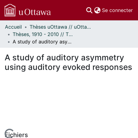
(c
Se connecter
Accueil
Thèses uOttawa // uOttawa Theses
Communautés
Thèses, 1910 - 2010 // Theses, 1910 - 2010
et collections
A study of auditory asymmetry using auditory evoked responses
Parcourir
Statistiques
A study of auditory asymmetry
À propos
using auditory evoked responses
Fichiers