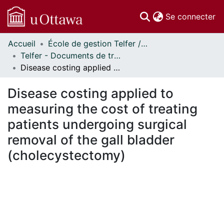
(c
Se connecter
Accueil
École de gestion Telfer // Telfer School of Management
Communautés
Telfer - Documents de travail // Telfer - Working Papers
et collections
Disease costing applied to measuring the cost of treating patients undergoing surgical removal of the gall bladder (cholecystectomy)
Parcourir
Statistiques
Disease costing applied to
À propos
measuring the cost of treating
patients undergoing surgical
removal of the gall bladder
(cholecystectomy)
En cours de chargement...