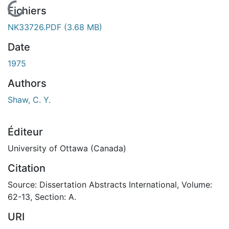
En cours de chargement...
Fichiers
NK33726.PDF
(3.68 MB)
Date
1975
Authors
Shaw, C. Y.
Éditeur
University of Ottawa (Canada)
Citation
Source: Dissertation Abstracts International, Volume:
62-13, Section: A.
URI