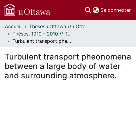
(c
Se connecter
Accueil
Thèses uOttawa // uOttawa Theses
Communautés
Thèses, 1910 - 2010 // Theses, 1910 - 2010
et collections
Turbulent transport pheonomena between a large body of water and surrounding atmosphere.
Parcourir
Statistiques
Turbulent transport pheonomena
À propos
between a large body of water
and surrounding atmosphere.