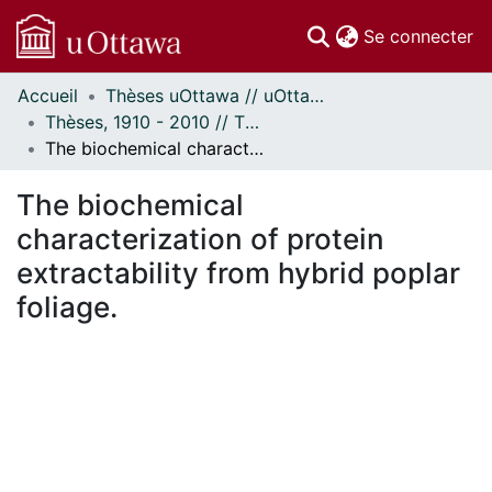
(c
Se connecter
Accueil
Thèses uOttawa // uOttawa Theses
Communautés
Thèses, 1910 - 2010 // Theses, 1910 - 2010
et collections
The biochemical characterization of protein extractability from hybrid poplar foliage.
Parcourir
Statistiques
The biochemical
À propos
characterization of protein
extractability from hybrid poplar
foliage.