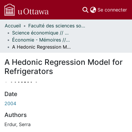
(c
Se connecter
Accueil
Faculté des sciences sociales // Faculty of Social Sciences
Communautés
Science économique // Economics
et collections
Économie - Mémoires // Economics - Research Papers
Parcourir
A Hedonic Regression Model for Refrigerators
À propos
A Hedonic Regression Model for
Refrigerators
Date
2004
Authors
Erdur, Serra