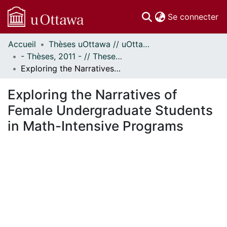
(c
Se connecter
Accueil
Thèses uOttawa // uOttawa Theses
Communautés
- Thèses, 2011 - // Theses, 2011 -
et collections
Exploring the Narratives of Female Undergraduate Students in Math-Intensive Programs
Parcourir
Statistiques
Exploring the Narratives of
À propos
Female Undergraduate Students
in Math-Intensive Programs