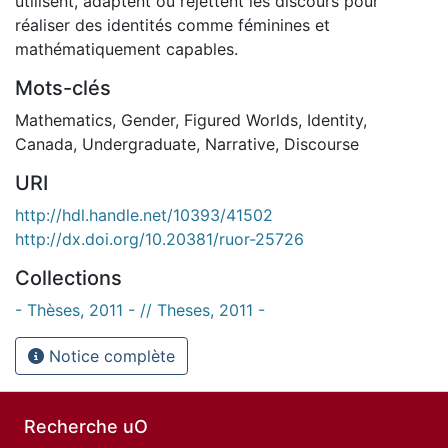
utilisent, adaptent ou rejettent les discours pour
réaliser des identités comme féminines et
mathématiquement capables.
Mots-clés
Mathematics
,
Gender
,
Figured Worlds
,
Identity
,
Canada
,
Undergraduate
,
Narrative
,
Discourse
URI
http://hdl.handle.net/10393/41502
http://dx.doi.org/10.20381/ruor-25726
Collections
- Thèses, 2011 - // Theses, 2011 -
Notice complète
Recherche uO