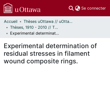
(c
Se connecter
Accueil
Thèses uOttawa // uOttawa Theses
Communautés
Thèses, 1910 - 2010 // Theses, 1910 - 2010
et collections
Experimental determination of residual stresses in filament wound composite rings.
Parcourir
Statistiques
Experimental determination of
À propos
residual stresses in filament
wound composite rings.