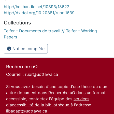
http://hdl.handle.net/10393/18622
http://dx.doi.org/10.20381/ruor-1639
Collections
Telfer - Documents de travail // Telfer - Working
Papers
Notice complète
Recherche uO
Courriel :
ruor@uottawa.ca
Si vous avez besoin d'une copie d'une thèse ou d'un
autre document dans Recherche uO dans un format
accessible, contactez l'équipe des
services
d'accessibilité de la bibliothèque
à l'adresse
libadapt@uottawa.ca