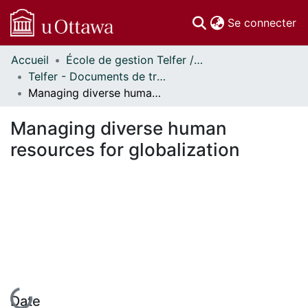
(c
Se connecter
Accueil
École de gestion Telfer // Telfer School of Management
Communautés
Telfer - Documents de travail // Telfer - Working Papers
et collections
Managing diverse human resources for globalization
Parcourir
Statistiques
Managing diverse human
À propos
resources for globalization
En cours de chargement...
Date