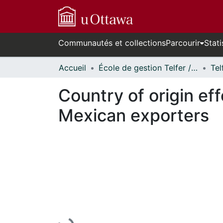
Communautés et collections
Parcourir
Stati
Accueil
École de gestion Telfer // Telfer School of Management
Country of origin eff
Mexican exporters
En cours de chargement...