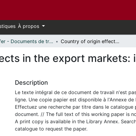
stiques
À propos
Telfer - Documents de travail // Telfer - Working Papers
Country of origin effects in the export markets: implications for Mexican exporters
ects in the export markets: 
Description
Le texte intégral de ce document de travail n'est pa
ligne. Une copie papier est disponible à l'Annexe de 
Effectuez une recherche par titre dans le catalogue 
document. // The full text of this working paper is no
A print copy is available in the Library Annex. Search 
catalogue to request the paper.