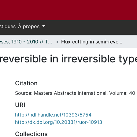
stiques
À propos
Thèses, 1910 - 2010 // Theses, 1910 - 2010
Flux cutting in semi-reversible in irreversible type II superconductors.
eversible in irreversible type
Citation
Source: Masters Abstracts International, Volume: 40-
URI
http://hdl.handle.net/10393/5754
http://dx.doi.org/10.20381/ruor-10913
Collections