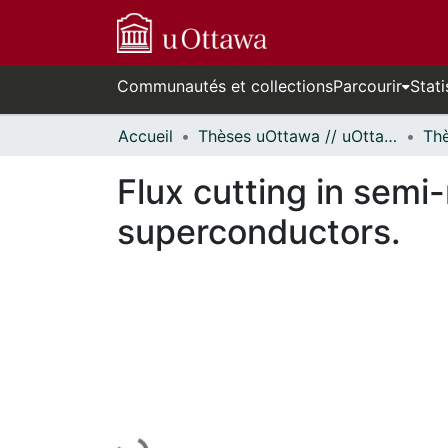
Communautés et collections
Parcourir
Stati
Accueil
Thèses uOttawa // uOttawa Theses
Flux cutting in semi-r
superconductors.
En cours de chargement...