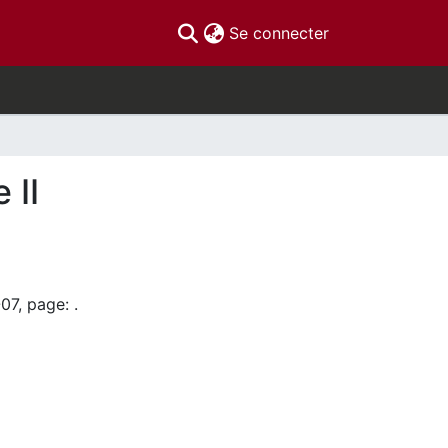
(current)
Se connecter
 II
07, page: .