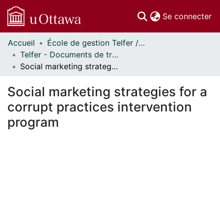
(c
Se connecter
Accueil
École de gestion Telfer // Telfer School of Management
Communautés
Telfer - Documents de travail // Telfer - Working Papers
et collections
Social marketing strategies for a corrupt practices intervention program
Parcourir
Statistiques
Social marketing strategies for a
À propos
corrupt practices intervention
program