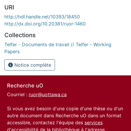
URI
http://hdl.handle.net/10393/18450
http://dx.doi.org/10.20381/ruor-1460
Collections
Telfer - Documents de travail // Telfer - Working
Papers
Notice complète
Recherche uO
Courriel :
ruor@uottawa.ca
Si vous avez besoin d'une copie d'une thèse ou d'un
autre document dans Recherche uO dans un format
accessible, contactez l'équipe des
services
d'accessibilité de la bibliothèque
à l'adresse