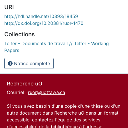
URI
http://hdl.handle.net/10393/18459
http://dx.doi.org/10.20381/ruor-1470
Collections
Telfer - Documents de travail // Telfer - Working
Papers
Notice complète
Recherche uO
Courriel :
ruor@uottawa.ca
Si vous avez besoin d'une copie d'une thèse ou d'un
autre document dans Recherche uO dans un format
accessible, contactez l'équipe des
services
d'accessibilité de la bibliothèque
à l'adresse