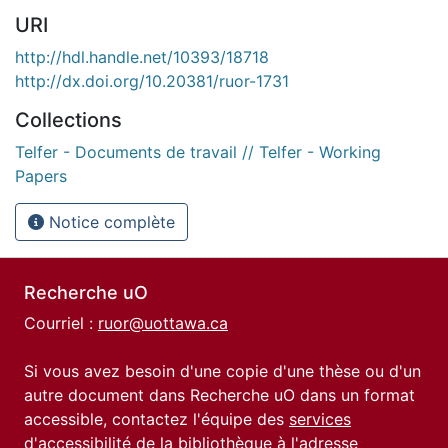
URI
http://hdl.handle.net/10393/18718
http://dx.doi.org/10.20381/ruor-1731
Collections
Telfer - Documents de travail // Telfer - Working
Papers
Notice complète
Recherche uO
Courriel :
ruor@uottawa.ca
Si vous avez besoin d'une copie d'une thèse ou d'un
autre document dans Recherche uO dans un format
accessible, contactez l'équipe des
services
d'accessibilité de la bibliothèque
à l'adresse