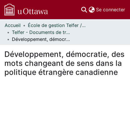
(c
Se connecter
Accueil
École de gestion Telfer // Telfer School of Management
Communautés
Telfer - Documents de travail // Telfer - Working Papers
et collections
Développement, démocratie, des mots changeant de sens dans la politique étrangère canadienne
Parcourir
Statistiques
Développement, démocratie, des
À propos
mots changeant de sens dans la
politique étrangère canadienne