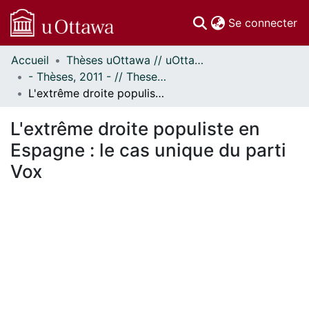
(c
Se connecter
Accueil
Thèses uOttawa // uOttawa Theses
Communautés
- Thèses, 2011 - // Theses, 2011 -
et collections
L'extrême droite populiste en Espagne : le cas unique du parti Vox
Parcourir
Statistiques
L'extrême droite populiste en
À propos
Espagne : le cas unique du parti
Vox