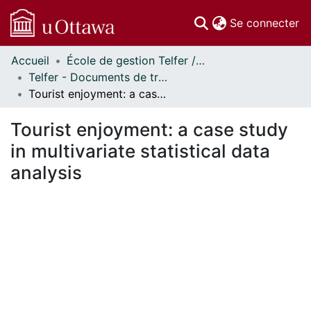
(c
Se connecter
Accueil
École de gestion Telfer // Telfer School of Management
Communautés
Telfer - Documents de travail // Telfer - Working Papers
et collections
Tourist enjoyment: a case study in multivariate statistical data analysis
Parcourir
Statistiques
Tourist enjoyment: a case study
À propos
in multivariate statistical data
analysis