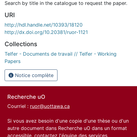
Search by title in the catalogue to request the paper.
URI
http://hdl.handle.net/10393/18120
http://dx.doi.org/10.20381/ruor-1121
Collections
Telfer - Documents de travail // Telfer - Working
Papers
Notice complète
Recherche uO
Courriel :
ruor@uottawa.ca
Si vous avez besoin d'une copie d'une thèse ou d'un
autre document dans Recherche uO dans un format
accessible, contactez l'équipe des
services