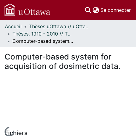
(c
Se connecter
Accueil
Thèses uOttawa // uOttawa Theses
Communautés
Thèses, 1910 - 2010 // Theses, 1910 - 2010
et collections
Computer-based system for acquisition of dosimetric data.
Parcourir
Statistiques
Computer-based system for
À propos
acquisition of dosimetric data.
En cours de chargement...
Fichiers