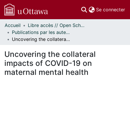
(c
Se connecter
Accueil
Libre accès // Open Scholarship
Communautés
Publications par les auteurs d'uOttawa publiés par BioMed Central // uOttawa authored publications from BioMed Central
et collections
Uncovering the collateral impacts of COVID-19 on maternal mental health
Parcourir
Statistiques
Uncovering the collateral
À propos
impacts of COVID-19 on
maternal mental health