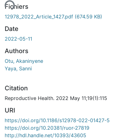
ent...
Fichiers
12978_2022_Article_1427.pdf
(674.59 KB)
Date
2022-05-11
Authors
Otu, Akaninyene
Yaya, Sanni
Citation
Reproductive Health. 2022 May 11;19(1):115
URI
https://doi.org/10.1186/s12978-022-01427-5
https://doi.org/10.20381/ruor-27819
http://hdl.handle.net/10393/43605