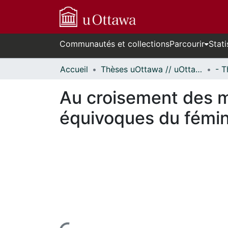
Communautés et collections
Parcourir
Stati
Accueil
Thèses uOttawa // uOttawa Theses
Au croisement des m
équivoques du fémini