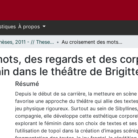
stiques
À propos
- Thèses, 2011 - // Theses, 2011 -
Au croisement des mots, des regards et des corps : représentations équivoques du féminin dans le théâtre de Brigitte Haentjens
ots, des regards et des corp
n dans le théâtre de Brigit
Résumé
Depuis le début de sa carrière, la metteure en scène
favorise une approche du théâtre qui allie des texte
jeu physique rigoureux. Surtout au sein de Sibyllines
compagnie, elle développe cette esthétique corporel
explorant le féminin dans son choix de textes et ses 
l’utilisation de topoï dans la création d’images scéniq