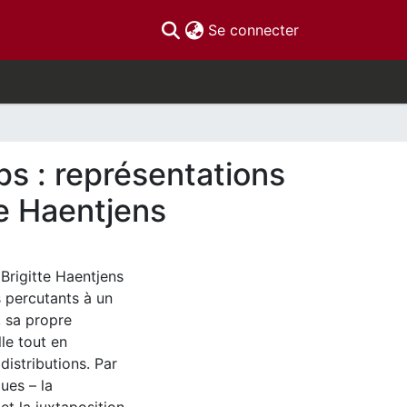
(current)
Se connecter
s : représentations
te Haentjens
 Brigitte Haentjens
s percutants à un
, sa propre
le tout en
distributions. Par
ues – la