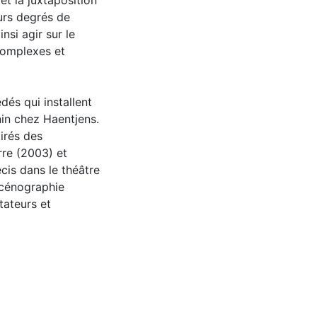
 et la juxtaposition
urs degrés de
nsi agir sur le
complexes et
és qui installent
in chez Haentjens.
irés des
re (2003) et
cis dans le théâtre
 scénographie
tateurs et