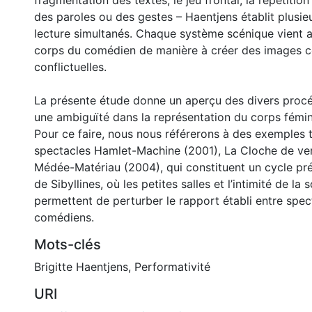
fragmentation des textes, le jeu frontal, la répétition
des paroles ou des gestes – Haentjens établit plusie
lecture simultanés. Chaque système scénique vient ai
corps du comédien de manière à créer des images 
conflictuelles.
La présente étude donne un aperçu des divers procéd
une ambiguïté dans la représentation du corps fémin
Pour ce faire, nous nous référerons à des exemples t
spectacles Hamlet-Machine (2001), La Cloche de ver
Médée-Matériau (2004), qui constituent un cycle pré
de Sibyllines, où les petites salles et l’intimité de la
permettent de perturber le rapport établi entre spec
comédiens.
Mots-clés
Brigitte Haentjens
,
Performativité
URI